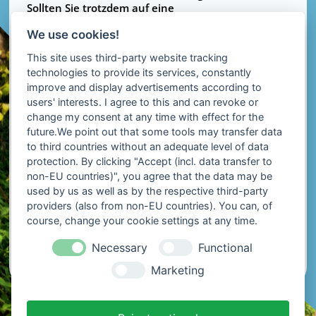
Sollten Sie trotzdem auf eine
Urheberrechtsverletzung aufmerksam werden,
We use cookies!
bitten wir um einen entsprechenden Hinweis. Bei
Bekanntwerden von Rechtsverletzungen werden
This site uses third-party website tracking
wir derartige Inhalte umgehend entfernen.
technologies to provide its services, constantly
improve and display advertisements according to
Quelle: e-recht24.de
users' interests. I agree to this and can revoke or
change my consent at any time with effect for the
future.We point out that some tools may transfer data
Quellennachweis für die verwendeten Bilder und
Grafiken:
to third countries without an adequate level of data
protection. By clicking "Accept (incl. data transfer to
non-EU countries)", you agree that the data may be
Design und Hintergrundbild: © Max Glimm,
used by us as well as by the respective third-party
Kommunikationsdesign, max@maxglimm.de
providers (also from non-EU countries). You can, of
course, change your cookie settings at any time.
Startseite und Referenzen:
Necessary
Functional
Urheberrecht UDATA
Marketing